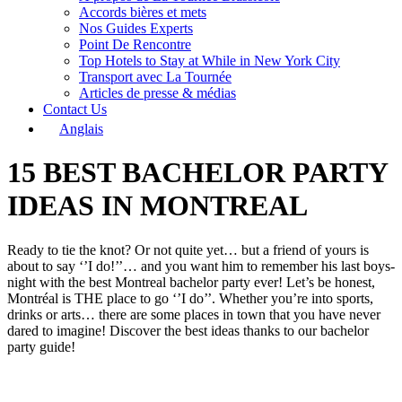
Accords bières et mets
Nos Guides Experts
Point De Rencontre
Top Hotels to Stay at While in New York City
Transport avec La Tournée
Articles de presse & médias
Contact Us
Anglais
15 BEST BACHELOR PARTY
IDEAS IN MONTREAL
Ready to tie the knot? Or not quite yet… but a friend of yours is
about to say ‘’I do!’’… and you want him to remember his last boys-
night with the best Montreal bachelor party ever! Let’s be honest,
Montréal is THE place to go ‘’I do’’. Whether you’re into sports,
drinks or arts… there are some places in town that you have never
dared to imagine! Discover the best ideas thanks to our bachelor
party guide!