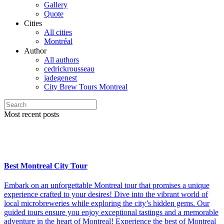
Gallery
Quote
Cities
All cities
Montréal
Author
All authors
cedrickrousseau
jadegenest
City Brew Tours Montreal
Most recent posts
Best Montreal City Tour
Embark on an unforgettable Montreal tour that promises a unique
experience crafted to your desires! Dive into the vibrant world of
local microbreweries while exploring the city’s hidden gems. Our
guided tours ensure you enjoy exceptional tastings and a memorable
adventure in the heart of Montreal! Experience the best of Montreal