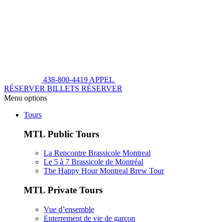
438-800-4419
APPEL
RÉSERVER BILLETS
RÉSERVER
Menu options
Tours
MTL Public Tours
La Rencontre Brassicole Montreal
Le 5 à 7 Brassicole de Montréal
The Happy Hour Montreal Brew Tour
MTL Private Tours
Vue d’ensemble
Enterrement de vie de garçon