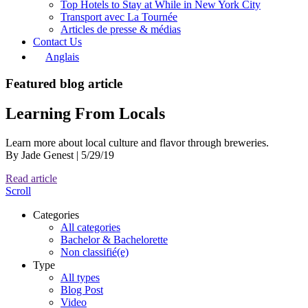
Top Hotels to Stay at While in New York City
Transport avec La Tournée
Articles de presse & médias
Contact Us
Anglais
Featured blog article
Learning From Locals
Learn more about local culture and flavor through breweries.
By Jade Genest | 5/29/19
Read article
Scroll
Categories
All categories
Bachelor & Bachelorette
Non classifié(e)
Type
All types
Blog Post
Video