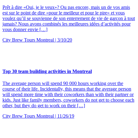
Prêt à dire «Oui, je le veux»? Ou pas encore, mais un de vos amis
est sur le point de dire «pour le meilleur et pour le pire» et vous
voulez qu’il se souvienne de son enterrement de vie de garçon à tout
jamais? Nous avons combinés les meilleures idées d’activités pour
vous donner envie […]
City Brew Tours Montreal | 3/10/20
Top 30 team building activities in Montreal
The average person will spend 90 000 hours working over the
course of their life. Incidentally, this means that the average person
will spend more time with their coworkers than with their partner or
kids. Just like family members, coworkers do not get to choose each
other, but they do get to work on their […]
City Brew Tours Montreal | 11/26/19